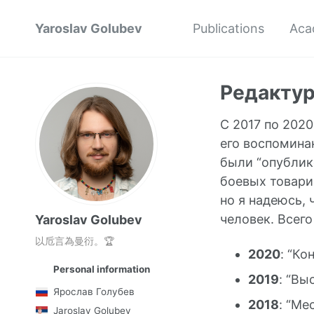
Yaroslav Golubev
Publications
Aca
Редактур
С 2017 по 202
его воспоминан
были “опублик
боевых товарищ
но я надеюсь, 
человек. Всего
Yaroslav Golubev
以卮言為曼衍。🏆
2020
: “Ко
Personal information
2019
: “Вы
Ярослав Голубев
2018
: “Ме
Jaroslav Golubev