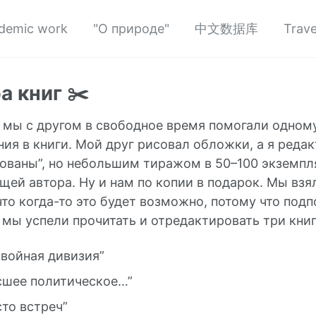
demic work
"О природе"
中文数据库
Trave
а книг ✂️
0 мы с другом в свободное время помогали одно
ия в книги. Мой друг рисовал обложки, а я редакт
ованы”, но небольшим тиражом в 50–100 экземпл
ей автора. Ну и нам по копии в подарок. Мы взя
что когда-то это будет возможно, потому что по
 мы успели прочитать и отредактировать три книг
нвойная дивизия”
сшее политическое…”
сто встреч”