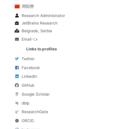
周阳赞
Research Administrator
JetBrains Research
Belgrade, Serbia
Email 👈
Links to profiles
Twitter
Facebook
LinkedIn
GitHub
Google Scholar
dblp
ResearchGate
ORCID